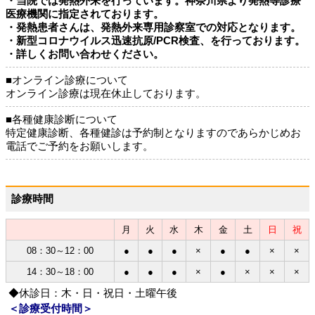
・当院では発熱外来を行っています。神奈川県より発熱等診療
医療機関に指定されております。
・発熱患者さんは、発熱外来専用診察室での対応となります。
・新型コロナウイルス迅速抗原/PCR検査、を行っております。
・詳しくお問い合わせください。
■オンライン診療について
オンライン診療は現在休止しております。
■各種健康診断について
特定健康診断、各種健診は予約制となりますのであらかじめお
電話でご予約をお願いします。
診療時間
月
火
水
木
金
土
日
祝
08：30～12：00
●
●
●
×
●
●
×
×
14：30～18：00
●
●
●
×
●
×
×
×
◆休診日：木・日・祝日・土曜午後
＜診療受付時間＞