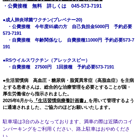
・公費接種 無料 詳しくは 045-573-7191
●成人肺炎球菌ワクチン(プレベナー20)
・公費接種 今年度65歳の方 自己負担金5000円 予約必要
573-7191
・自費接種 年齢関係なし 自費接種11000円 予約必要573-7
191
●RSウイルスワクチン（アレックスビー）
・自費接種 27500円 1回接種 予約必要573-7191
●生活習慣病 高血圧・糖尿病・脂質異常症（高脂血症）を主病
とする患者さんは、総合的な治療管理を必要とすることが国・
厚生労働省から指示されました。
2025年6月から
『生活習慣病療養計画書』
を用いて管理するよう
に通達されました、
ご協力のほどお願いいたします。
駐車場は3台のみとなっております、満車の際は近隣のコイ
ンパーキングをご利用ください、路上駐車はおやめくださ
い。