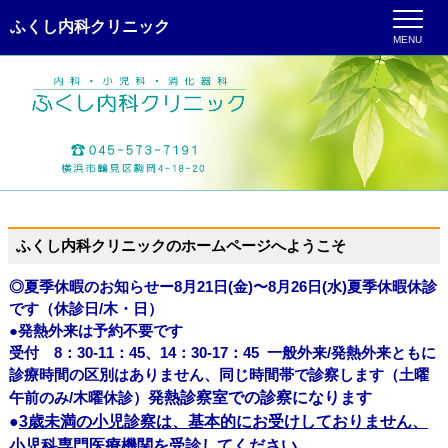
ふくし内科クリニック
MENU
ふくし内科クリニックのホームページへようこそ
◎夏季休暇のお知らせー8月21日(金)〜8月26日(水)夏季休暇休診
です（休診日/木・日）
●発熱外来は予約不要です
受付 8：30-11：45、14：30-17：45 一般外来/発熱外来ともに
診療時間の区別はありません、同じ時間帯で診察します（土曜
午前のみ/木曜休診）
発熱
診察室での診察になります
●
3歳未満の小児診察は、基本的にお受けしておりません、
小児科専門医療機関を受診してください