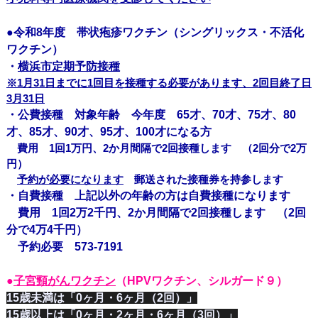
●令和8年度 帯状疱疹ワクチン（シングリックス・不活化
ワクチン）
・
横浜市定期予防接種
※1月31日までに1回目を接種する必要があります、2回目終了日
3月31日
・公費接種 対象年齢 今年度 65才、70才、75才、80
才、85才、90才、95才、100才になる方
費用 1回1万円、2か月間隔で2回接種します （2回分で2万
円）
予約が必要になります
郵送された接種券を持参します
・自費接種
上記以外の年齢の方は自費接種になります
費用 1回2万2千円、
2か月間隔で2回接種します （2回
分で4万4千円）
予約必要 573-7191
●
子宮頸がんワクチン
（HPVワクチン、シルガード９）
15歳未満は「0ヶ月・6ヶ月（2回）」
15歳以上は「0ヶ月・2ヶ月・6ヶ月（3回）」